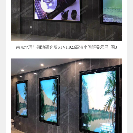
南京地理与湖泊研究所STV1.923高清小间距显示屏 图3