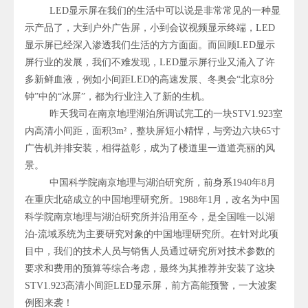
LED显示屏在我们的生活中可以说是非常常见的一种显
示产品了，大到户外广告屏，小到会议视频显示终端，LED
显示屏已经深入渗透我们生活的方方面面。而回顾LED显示
屏行业的发展，我们不难发现，LED显示屏行业又涌入了许
多新鲜血液，例如小间距LED的高速发展、冬奥会“北京8分
钟”中的“冰屏”，都为行业注入了新的生机。
昨天我司在南京地理湖泊所调试完工的一块STV1.923室
内高清小间距，面积3m²，整块屏短小精悍，与旁边六块65寸
广告机并排安装，相得益彰，成为了楼道里一道道亮丽的风
景。
中国科学院南京地理与湖泊研究所，前身系1940年8月
在重庆北碚成立的中国地理研究所。1988年1月，改名为中国
科学院南京地理与湖泊研究所并沿用至今，是全国唯一以湖
泊-流域系统为主要研究对象的中国地理研究所。在针对此项
目中，我们的技术人员与销售人员通过研究所对技术参数的
要求和费用的预算等综合考虑，最终为其推荐并安装了这块
STV1.923高清小间距LED显示屏，前方高能预警，一大波案
例图来袭！