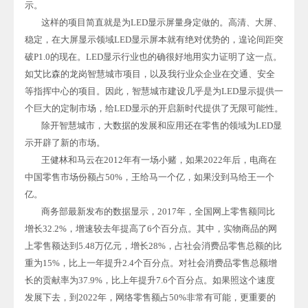
示。
这样的项目简直就是为LED显示屏量身定做的。高清、大屏、
稳定，在大屏显示领域LED显示屏本就有绝对优势的，遑论间距突
破P1.0的现在。LED显示行业也的确很好地用实力证明了这一点。
如艾比森的龙岗智慧城市项目，以及我行业众企业在交通、安全
等指挥中心的项目。因此，智慧城市建设几乎是为LED显示提供一
个巨大的定制市场，给LED显示的开启新时代提供了无限可能性。
除开智慧城市，大数据的发展和应用还在零售的领域为LED显
示开辟了新的市场。
王健林和马云在2012年有一场小赌，如果2022年后，电商在
中国零售市场份额占50%，王给马一个亿，如果没到马给王一个
亿。
商务部最新发布的数据显示，2017年，全国网上零售额同比
增长32.2%，增速较去年提高了6个百分点。其中，实物商品的网
上零售额达到5.48万亿元，增长28%，占社会消费品零售总额的比
重为15%，比上一年提升2.4个百分点。对社会消费品零售总额增
长的贡献率为37.9%，比上年提升7.6个百分点。如果照这个速度
发展下去，到2022年，网络零售额占50%非常有可能，更重要的