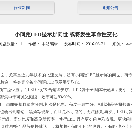
行业新闻
通知公告
小间距LED显示屏问世 或将发生革命性变化
浏览数量：
1
作者： 本站编辑 发布时间： 2016-03-21 来源：
本
尤其是近几年技术的飞速发展，还有小间距LED显示屏的问世。有专家
主流舞台，将会完全被小间距LED显示屏所取代。
流位置，而LED正好符合这些要求。LED属于全固体冷光源，更小、
部集中于可见光频段，效率可达80-90%。
画面完整且随意分割;其次是色彩、亮度一致性好。相比液晶等拼接屏小
出现暗边、黑角等现象，而且是不可逆的，无法修复;再次，LED可实现从 
度等级、高对比度和高刷新频率，使得LED 具有更好的色彩表现、更快
电视等产品获得快速认可，将加快小间距LED的发展。小间距也不会只