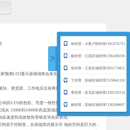
站
张经理：大客户部经理13914735753
陈经理：江苏区域经理13382408336
安经理：江苏区域经理19951714822
预测LED显示器领域将会发生一 次革命性变化。未来
丁经理：苏南区域经理15150641326
更轻、更坚固，工作电压仅有两伏 特，使用寿命长达十多
李经理：苏北区域经理13305185254
间距LED的色彩、亮度一致性优 势明显，并可在安装完
姬经理：苏南区域经理13382408697
2500K到10000K色温宽域调节，色域广泛，还原真
的响应速度和高效散热零噪音等良好表现。
拘泥于控制室，在高端室内显示市 场的空间是巨大的，