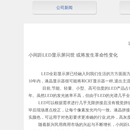
公司新闻
["wechat","weibo","qzone","douban","email"]
小间距LED显示屏问世 或将发生革命性变化
LED全彩显示屏已经融入到我们生活的方方面面方面，
10年内，液晶显示器很可能将和CRT显示器一样,退出
目前,节能、轻量、小型、高可信度的LED产品占领主
年。虽然LED的发光效率不高，但由于LED的光谱几乎全
LED可以根据需求进行几乎无限拼接且没有视觉拼缝，
毕后现场逐点校正，让每个像素发光均匀一致。液晶拼接也会
实颜色，可运用于对色彩要求更准确的行业;此外，高灰
随着新兴民用商用市场的兴起与不断增长，小间距LED